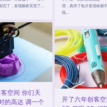
刷完了，发现橱柜买宽了…
谓，真停了电才发现啥都不
我…
创客空间 你们天
开了六年创客空
小时的高达 调一个