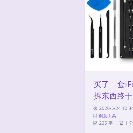
买了一套iF
拆东西终于
2026-5-24 10:3
创意工具
235 字
|
1 