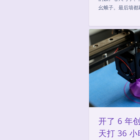
幺蛾子。最后墙都
开了 6 年
天打 36 