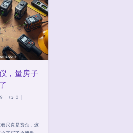
仪，量房子
了
9
|
0
|
夜间模式
拉卷尺真是费劲，这
Sans Serif
Serif