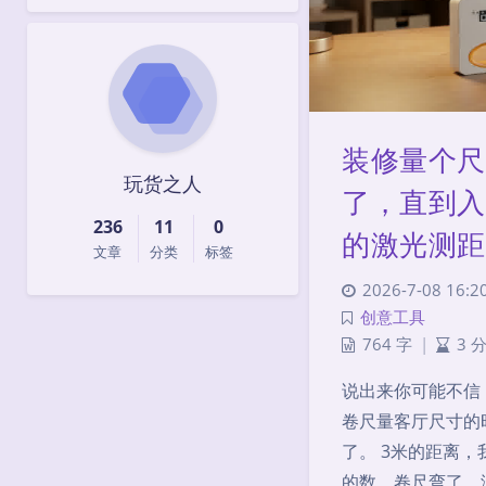
装修量个尺
玩货之人
了，直到入
236
11
0
的激光测距
文章
分类
标签
2026-7-08 16:2
创意工具
764 字
|
3 
说出来你可能不信
卷尺量客厅尺寸的
了。 3米的距离
的数。卷尺弯了、