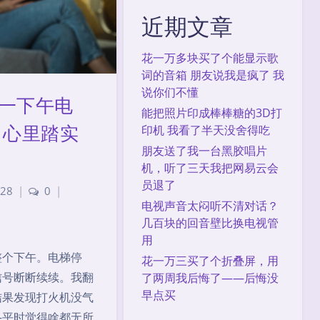
近期文章
花一万多块买了个能显示歌
词的音箱 朋友说我是疯了 我
说你们不懂
一下午电
能把照片印成棒棒糖的3D打
 心里踏实
印机 我看了半天没舍得吃
朋友送了我一台黑胶唱片
机，听了三天我把网易云会
员退了
28
|
0
|
电视声音太闷听不清对话？
几百块的回音壁比换电视管
用
整个下午。电梯停
花一万三买了个折叠屏，用
信号断断续续。我翻
了两周我后悔了——后悔没
早点买
结果发现打火机没气
—平时觉得啥都无所