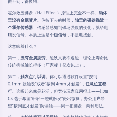
做不到，得换轴。
霍尔效应键盘（Hall Effect）原理上完全不一样。
轴体
里没有金属簧片
。你按下去的时候，
轴里的磁铁靠近一
个霍尔传感器
，传感器感知到磁场强度的变化，就给电
脑发信号。本质上这是个
磁信号
，不是电接触。
这意味着什么？
第一，
没有金属疲劳
。磁铁只要不退磁，理论上寿命比
传统机械轴长得多（厂家标 1 亿次以上）。
第二，
触发点可以调
。你可以通过软件设置”按到
0.1mm 就触发”或者”按到 4mm 才触发”，
任意位置都
行
。这听起来像是花活，但竞技玩家真用得上——比如
CS 选手希望”轻轻一碰就触发”做出微操，办公用户希
望”按到底才触发”防误触——同一把键盘，两种用法。