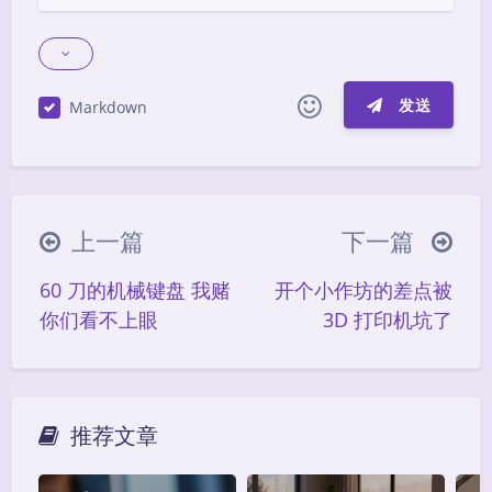
发送
Markdown
|´・ω・)ノ
ヾ(≧∇≦*)ゝ
(☆ω☆)
（╯‵□′）╯︵┴─┴
￣﹃￣
(/ω＼)
上一篇
下一篇
∠( ᐛ 」∠)＿
(๑•̀ㅁ•́ฅ)
→_→
60 刀的机械键盘 我赌
开个小作坊的差点被
୧(๑•̀⌄•́๑)૭
٩(ˊᗜˋ*)و
(ノ°ο°)ノ
你们看不上眼
3D 打印机坑了
(´இ皿இ｀)
⌇●﹏●⌇
(ฅ´ω`ฅ)
(╯°A°)╯︵○○○
φ(￣∇￣o)
ヾ(´･ ･｀｡)ノ"
( ง ᵒ̌皿ᵒ̌)ง⁼³₌₃
(ó﹏ò｡)
推荐文章
Σ(っ °Д °;)っ
( ,,´･ω･)ﾉ"(´っω･｀｡)
夜间模式
╮(╯▽╰)╭
o(*////▽////*)q
＞﹏＜