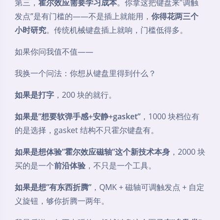
第三，
霍尔效应需要学习成本
。你拿这把键盘来”调触
发点”是有门槛的——不是插上就能用，
你得花两三个
小时研究
。传统机械键盘插上就响，门槛低得多。
如果你问我值不值——
我换一个问法：你想从键盘里得到什么？
如果是打字
，200 块的就行。
如果是”想要软弹手感+安静+gasket”
，1000 块档位有
的是选择，gasket 结构不只霍尔键盘有。
如果是想体验”霍尔效应磁轴”这个新技术本身
，2000 块
买的是一个
前沿体验
，不只是一个工具。
如果是想”有东西折腾”
，QMK + 磁轴可调触发点 + 自定
义旋钮，够你折腾一两年。