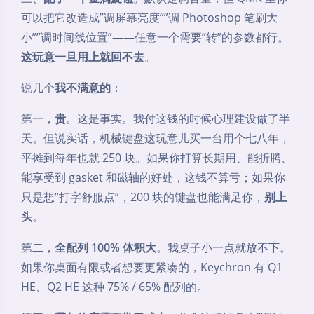
可以把它改造成”调屏幕亮度””调 Photoshop 笔刷大
小””调时间线位置”——任意一个需要”转”的参数都行。
这玩意一旦用上就回不去
。
说几个
我不满意的
：
第一，
贵
。这是事实。我付这钱的时候心理建设做了半
天。但说实话，机械键盘这玩意儿买一台用个七八年，
平摊到每年也就 250 块。如果你打算长期用、能折腾、
能享受到 gasket 和磁轴的好处，这钱不算亏；如果你
只是想”打字舒服点”，200 块的键盘也能满足你，
别上
头
。
第二，
全配列 100% 体积大
。我桌子小一点就放不下。
如果你桌面有限或者想要更紧凑的，Keychron 有 Q1
HE、Q2 HE 这种 75% / 65% 配列的。