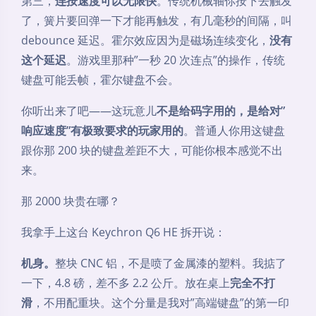
第三，
连按速度可以无限快
。传统机械轴你按下去触发
了，簧片要回弹一下才能再触发，有几毫秒的间隔，叫
debounce 延迟。霍尔效应因为是磁场连续变化，
没有
这个延迟
。游戏里那种”一秒 20 次连点”的操作，传统
键盘可能丢帧，霍尔键盘不会。
你听出来了吧——这玩意儿
不是给码字用的，是给对”
响应速度”有极致要求的玩家用的
。普通人你用这键盘
跟你那 200 块的键盘差距不大，可能你根本感觉不出
来。
那 2000 块贵在哪？
我拿手上这台 Keychron Q6 HE 拆开说：
机身。
整块 CNC 铝，不是喷了金属漆的塑料。我掂了
一下，4.8 磅，差不多 2.2 公斤。放在桌上
完全不打
滑
，不用配重块。这个分量是我对”高端键盘”的第一印