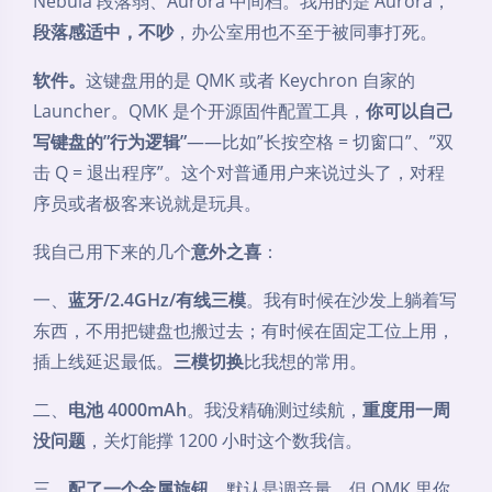
Nebula 段落弱、Aurora 中间档。我用的是 Aurora，
段落感适中，不吵
，办公室用也不至于被同事打死。
软件。
这键盘用的是 QMK 或者 Keychron 自家的
Launcher。QMK 是个开源固件配置工具，
你可以自己
写键盘的”行为逻辑”
——比如”长按空格 = 切窗口”、”双
击 Q = 退出程序”。这个对普通用户来说过头了，对程
序员或者极客来说就是玩具。
我自己用下来的几个
意外之喜
：
一、
蓝牙/2.4GHz/有线三模
。我有时候在沙发上躺着写
东西，不用把键盘也搬过去；有时候在固定工位上用，
插上线延迟最低。
三模切换
比我想的常用。
二、
电池 4000mAh
。我没精确测过续航，
重度用一周
没问题
，关灯能撑 1200 小时这个数我信。
三、
配了一个金属旋钮
。默认是调音量，但 QMK 里你