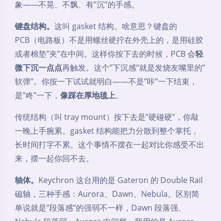
象——不晃、不飘、有”沉”的手感。
键盘结构。
这叫 gasket 结构。啥意思？键盘的
PCB（电路板）不是用螺丝硬拧在外壳上的，是用硅胶
或者棉垫”夹”在中间。这样你按下去的时候，PCB 会
轻
微下沉一点点
再触发。这个”下沉感”就是发烧友嘴里的”
软弹”。你按一下试试就明白——不是”咔”一下结束，
是”咚”一下，
像踩在厚地毯上
。
传统结构（叫 tray mount）按下去是”硬碰硬”，你敲
一晚上手腕累。gasket 结构能把力分散到整个掌托，
长时间打字不累。这个事情不摆在一起对比你感受不出
来，摆一起你回不去。
轴体。
Keychron 这台用的是 Gateron 的 Double Rail
磁轴，三种手感：Aurora、Dawn、Nebula。区别简
单说就是”段落感”的强弱不一样，Dawn 段落强、