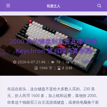
玩货之人
2000 块的键盘到底贵在哪 我拿
Keychron 这台聊点真东西
2026-6-07 21:46
|
78
|
0
|
数码3C
1946 字
|
8 分钟
先说在前头，这台键盘不是给大多数人买的。230 美
元，折人民币 1600 多，加上税和运费，落地快 2000。
你拿这个钱能买三台主流游戏键盘，或者给电脑换个新