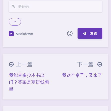
发送
Markdown
|´・ω・)ノ
ヾ(≧∇≦*)ゝ
(☆ω☆)
（╯‵□′）╯︵┴─┴
￣﹃￣
(/ω＼)
上一篇
下一篇
∠( ᐛ 」∠)＿
(๑•̀ㅁ•́ฅ)
→_→
我能带多少本书出
我这个桌子，又来了
୧(๑•̀⌄•́๑)૭
٩(ˊᗜˋ*)و
(ノ°ο°)ノ
门？答案是塞进钱包
(´இ皿இ｀)
⌇●﹏●⌇
(ฅ´ω`ฅ)
里
(╯°A°)╯︵○○○
φ(￣∇￣o)
ヾ(´･ ･｀｡)ノ"
( ง ᵒ̌皿ᵒ̌)ง⁼³₌₃
(ó﹏ò｡)
Σ(っ °Д °;)っ
( ,,´･ω･)ﾉ"(´っω･｀｡)