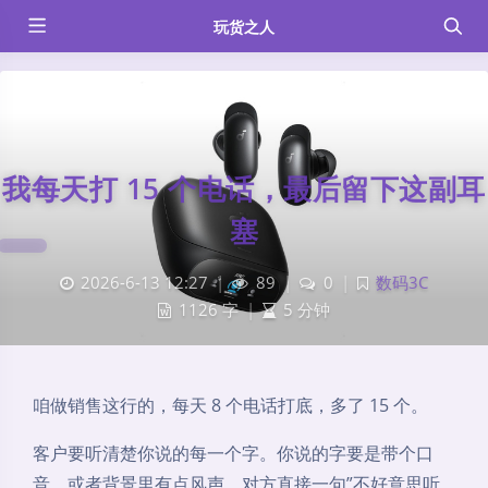
玩货之人
我每天打 15 个电话，最后留下这副耳
塞
2026-6-13 12:27
|
89
|
0
|
数码3C
1126 字
|
5 分钟
咱做销售这行的，每天 8 个电话打底，多了 15 个。
客户要听清楚你说的每一个字。你说的字要是带个口
音、或者背景里有点风声，对方直接一句”不好意思听