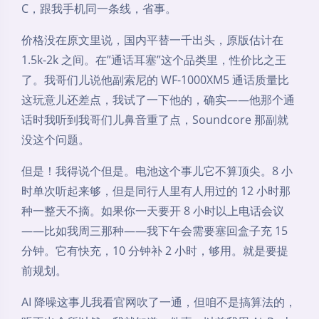
C，跟我手机同一条线，省事。
价格没在原文里说，国内平替一千出头，原版估计在
1.5k-2k 之间。在”通话耳塞”这个品类里，性价比之王
了。我哥们儿说他副索尼的 WF-1000XM5 通话质量比
这玩意儿还差点，我试了一下他的，确实——他那个通
话时我听到我哥们儿鼻音重了点，Soundcore 那副就
没这个问题。
但是！我得说个但是。电池这个事儿它不算顶尖。8 小
时单次听起来够，但是同行人里有人用过的 12 小时那
种一整天不摘。如果你一天要开 8 小时以上电话会议
——比如我周三那种——我下午会需要塞回盒子充 15
分钟。它有快充，10 分钟补 2 小时，够用。就是要提
前规划。
AI 降噪这事儿我看官网吹了一通，但咱不是搞算法的，