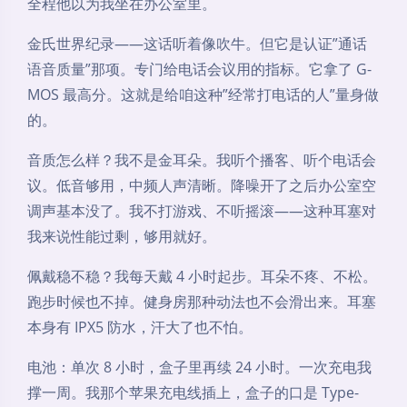
全程他以为我坐在办公室里。
金氏世界纪录——这话听着像吹牛。但它是认证”通话
语音质量”那项。专门给电话会议用的指标。它拿了 G-
MOS 最高分。这就是给咱这种”经常打电话的人”量身做
的。
音质怎么样？我不是金耳朵。我听个播客、听个电话会
议。低音够用，中频人声清晰。降噪开了之后办公室空
调声基本没了。我不打游戏、不听摇滚——这种耳塞对
我来说性能过剩，够用就好。
佩戴稳不稳？我每天戴 4 小时起步。耳朵不疼、不松。
跑步时候也不掉。健身房那种动法也不会滑出来。耳塞
本身有 IPX5 防水，汗大了也不怕。
电池：单次 8 小时，盒子里再续 24 小时。一次充电我
撑一周。我那个苹果充电线插上，盒子的口是 Type-