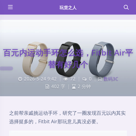
玩货之人
百元内运动手环怎么选，Fitbit Air平
替有好几个
2026-5-24 9:42
|
72
|
0
|
数码3C
402 字
|
2 分钟
之前帮亲戚挑运动手环，研究了一圈发现百元以内其实
选择挺多的，Fitbit Air那玩意儿真没必要。