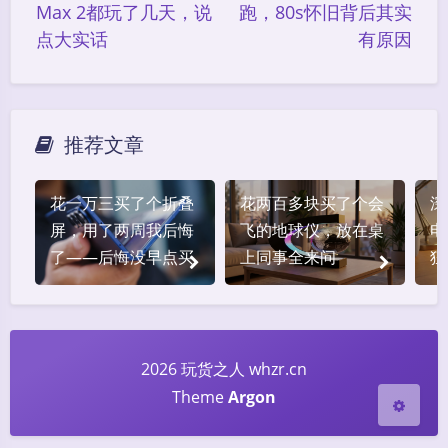
Max 2都玩了几天，说
跑，80s怀旧背后其实
点大实话
有原因
推荐文章
夜间模式
花一万三买了个折叠
花两百多块买了个会
深
Sans Serif
Serif
屏，用了两周我后悔
飞的地球仪，放在桌
电
了——后悔没早点买
上同事全来问
狂
浅阴影
深阴影
关闭
日落
暗化
灰度
2026 玩货之人 whzr.cn
Theme
Argon