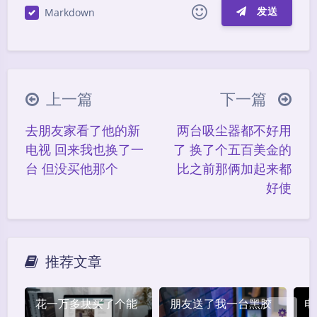
发送
Markdown
|´・ω・)ノ
ヾ(≧∇≦*)ゝ
(☆ω☆)
（╯‵□′）╯︵┴─┴
￣﹃￣
(/ω＼)
上一篇
下一篇
∠( ᐛ 」∠)＿
(๑•̀ㅁ•́ฅ)
→_→
去朋友家看了他的新
两台吸尘器都不好用
୧(๑•̀⌄•́๑)૭
٩(ˊᗜˋ*)و
(ノ°ο°)ノ
夜间模式
电视 回来我也换了一
了 换了个五百美金的
(´இ皿இ｀)
⌇●﹏●⌇
(ฅ´ω`ฅ)
台 但没买他那个
比之前那俩加起来都
(╯°A°)╯︵○○○
φ(￣∇￣o)
Sans Serif
Serif
好使
ヾ(´･ ･｀｡)ノ"
( ง ᵒ̌皿ᵒ̌)ง⁼³₌₃
(ó﹏ò｡)
浅阴影
深阴影
Σ(っ °Д °;)っ
( ,,´･ω･)ﾉ"(´っω･｀｡)
关闭
日落
暗化
灰度
╮(╯▽╰)╭
o(*////▽////*)q
＞﹏＜
推荐文章
( ๑´•ω•) "(ㆆᴗㆆ)
花一万多块买了个能
朋友送了我一台黑胶
电