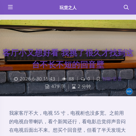
玩货之人
客厅小又想好看 我挑了很久才找到这
台不长不短的回音壁
2026-6-30 15:43
|
88
|
0
|
智能/影音
479 字
|
2 分钟
我家客厅不大，电视 55 寸，电视柜也没多宽。之前用
的电视自带喇叭，看个新闻还行，看电影总觉得声音闷
在电视后面出不来。想买个回音壁，但看了半天发现大