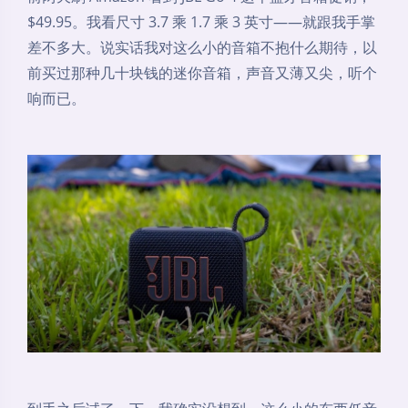
$49.95。我看尺寸 3.7 乘 1.7 乘 3 英寸——就跟我手掌
差不多大。说实话我对这么小的音箱不抱什么期待，以
前买过那种几十块钱的迷你音箱，声音又薄又尖，听个
响而已。