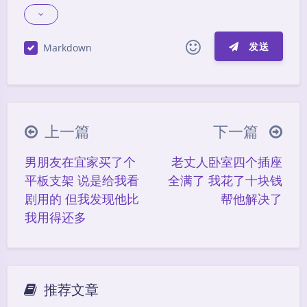
发送
Markdown
|´・ω・)ノ
ヾ(≧∇≦*)ゝ
(☆ω☆)
（╯‵□′）╯︵┴─┴
￣﹃￣
(/ω＼)
上一篇
下一篇
∠( ᐛ 」∠)＿
(๑•̀ㅁ•́ฅ)
→_→
男朋友在宜家买了个
老丈人卧室四个插座
୧(๑•̀⌄•́๑)૭
٩(ˊᗜˋ*)و
(ノ°ο°)ノ
平板支架 说是给我看
全满了 我花了十块钱
(´இ皿இ｀)
⌇●﹏●⌇
(ฅ´ω`ฅ)
剧用的 但我发现他比
帮他解决了
(╯°A°)╯︵○○○
φ(￣∇￣o)
我用得还多
ヾ(´･ ･｀｡)ノ"
( ง ᵒ̌皿ᵒ̌)ง⁼³₌₃
(ó﹏ò｡)
Σ(っ °Д °;)っ
( ,,´･ω･)ﾉ"(´っω･｀｡)
╮(╯▽╰)╭
o(*////▽////*)q
＞﹏＜
推荐文章