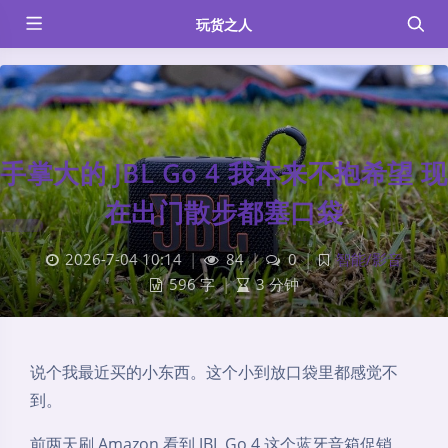
玩货之人
手掌大的 JBL Go 4 我本来不抱希望 现
在出门散步都塞口袋
2026-7-04 10:14
|
84
|
0
|
智能/影音
596 字
|
3 分钟
说个我最近买的小东西。这个小到放口袋里都感觉不
到。
前两天刷 Amazon 看到 JBL Go 4 这个蓝牙音箱促销，