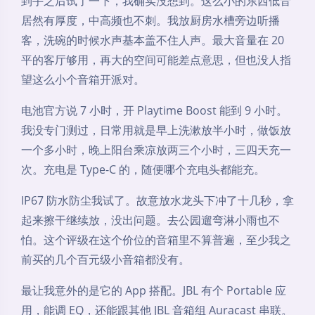
到手之后试了一下，我确实没想到。这么小的东西低音
居然有厚度，中高频也不刺。我放厨房水槽旁边听播
客，洗碗的时候水声基本盖不住人声。最大音量在 20
平的客厅够用，再大的空间可能差点意思，但也没人指
望这么小个音箱开派对。
电池官方说 7 小时，开 Playtime Boost 能到 9 小时。
我没专门测过，日常用就是早上洗漱放半小时，做饭放
一个多小时，晚上阳台乘凉放两三个小时，三四天充一
次。充电是 Type-C 的，随便哪个充电头都能充。
IP67 防水防尘我试了。故意放水龙头下冲了十几秒，拿
起来擦干继续放，没出问题。去公园遛弯淋小雨也不
怕。这个评级在这个价位的音箱里不算普遍，至少我之
前买的几个百元级小音箱都没有。
最让我意外的是它的 App 搭配。JBL 有个 Portable 应
用，能调 EQ，还能跟其他 JBL 音箱组 Auracast 串联。