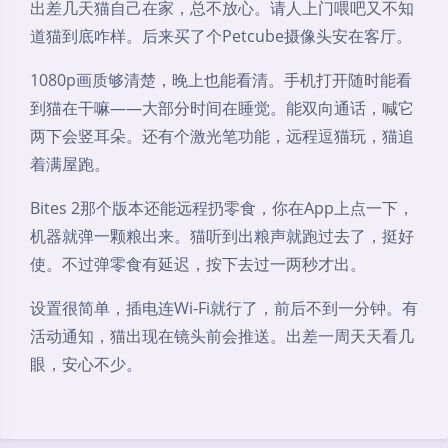
出差几天猫自己在家，总不放心。请人上门喂吧又不知
道猫到底咋样。后来买了个Petcube摄像头安在客厅。
1080p画质够清楚，晚上也能看清。手机打开随时能看
到猫在干嘛——大部分时间在睡觉。能双向通话，喊它
两下会竖耳朵。还有个激光笔功能，远程逗猫玩，猫追
着满屋跑。
Bites 2那个版本还能远程扔零食，你在App上点一下，
机器就弹一颗粮出来。猫听到出粮声就跑过去了，挺好
使。不过弹零食有延迟，按下去过一两秒才出。
设置很简单，插电连Wi-Fi就行了，前后不到一分钟。有
活动通知，猫出现在镜头前会推送。出差一周天天看几
眼，安心不少。