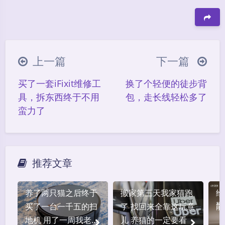
豆
上一篇
下一篇
买了一套iFixit维修工
换了个轻便的徒步背
具，拆东西终于不用
包，走长线轻松多了
蛮力了
夜间模式
推荐文章
Sans Serif
Serif
浅阴影
深阴影
养了两只猫之后终于
搬家第三天我家猫跑
给
买了一台一千五的扫
了 找回来全靠这玩意
能
关闭
日落
暗化
灰度
地机 用了一周我老公
儿 养猫的一定要看