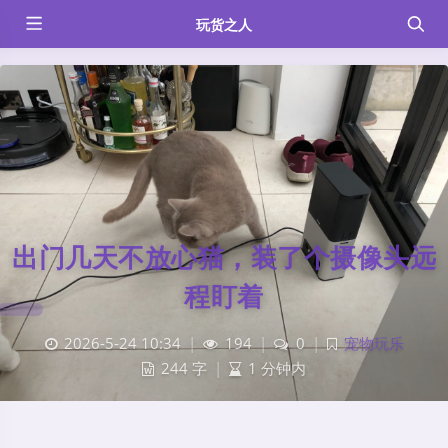
玩货之人
出门几天不放心猫，装了个摄像头远
程盯着
2026-5-24 10:34
|
194
|
0
|
宠物玩乐
244 字
|
1 分钟内