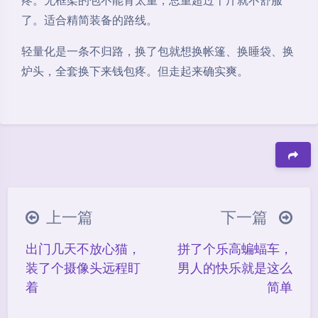
疼。无框架的包不能背太重，总重超过十斤就不舒服
了。适合精简装备的路线。
轻量化是一条不归路，换了包就想换帐篷、换睡袋、换
炉头，全套换下来钱包疼。但走起来确实爽。
豆
上一篇
下一篇
出门几天不放心猫，
拼了个乐高蝙蝠车，
夜间模式
装了个摄像头远程盯
男人的快乐就是这么
着
简单
Sans Serif
Serif