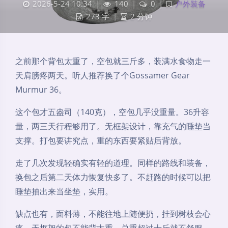
2026-5-24 10:34
|
140
|
0
|
户外装备
273 字
|
2 分钟
之前那个背包太重了，空包就三斤多，装满水食物走一
天肩膀疼两天。听人推荐换了个Gossamer Gear
Murmur 36。
这个包才五盎司（140克），空包几乎没重量。36升容
量，两三天行程够用了。无框架设计，靠充气的睡垫当
支撑。打包要讲究点，重的东西要紧贴后背放。
走了几次发现轻确实有轻的道理。同样的路线和装备，
换包之后第二天体力恢复快多了。不赶路的时候可以把
睡垫抽出来当坐垫，实用。
缺点也有，面料薄，不能往地上随便扔，挂到树枝会心