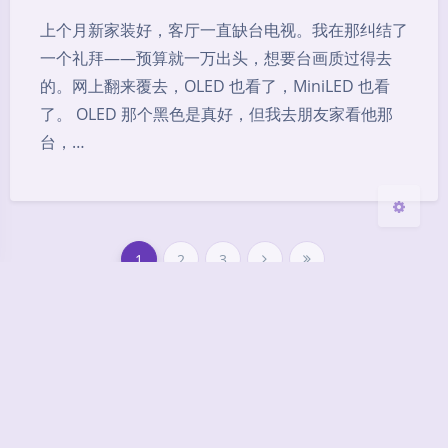
Sans Serif
Serif
上个月新家装好，客厅一直缺台电视。我在那纠结了
一个礼拜——预算就一万出头，想要台画质过得去
浅阴影
深阴影
的。网上翻来覆去，OLED 也看了，MiniLED 也看
了。 OLED 那个黑色是真好，但我去朋友家看他那
关闭
日落
暗化
灰度
台，…
1
2
3
2026 玩货之人 whzr.cn
Theme
Argon