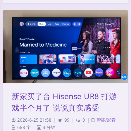
新家买了台 Hisense UR8 打游
戏半个月了 说说真实感受
2026-6-25 21:58
|
99
|
0
|
智能/影音
夜间模式
688 字
|
3 分钟