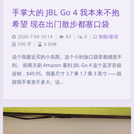
手掌大的 JBL Go 4 我本来不抱
希望 现在出门散步都塞口袋
2026-7-04 10:14
|
83
|
0
|
智能/影音
596 字
|
3 分钟
说个我最近买的小东西。这个小到放口袋里都感觉不
到。 前两天刷 Amazon 看到 JBL Go 4 这个蓝牙音箱
促销，$49.95。我看尺寸 3.7 乘 1.7 乘 3 英寸——就
跟我手掌差不多大。说…