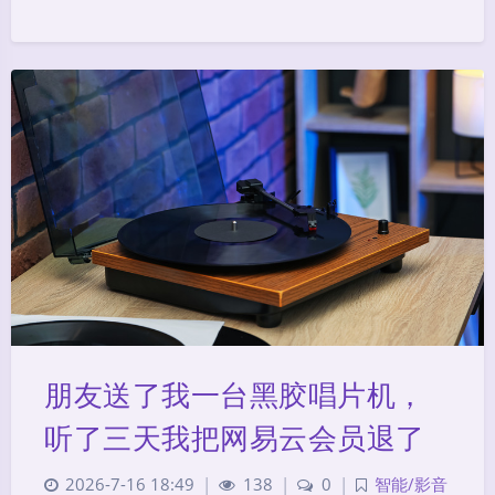
朋友送了我一台黑胶唱片机，
听了三天我把网易云会员退了
2026-7-16 18:49
|
138
|
0
|
智能/影音