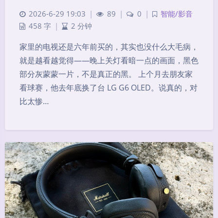
2026-6-29 19:03
|
89
|
0
|
智能/影音
458 字
|
2 分钟
家里的电视还是六年前买的，其实也没什么大毛病，
就是越看越觉得——晚上关灯看暗一点的画面，黑色
部分灰蒙蒙一片，不是真正的黑。 上个月去朋友家
看球赛，他去年底换了台 LG G6 OLED。说真的，对
比太惨…