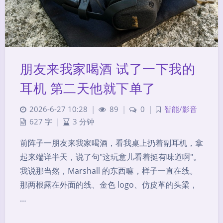
朋友来我家喝酒 试了一下我的
耳机 第二天他就下单了
2026-6-27 10:28
|
89
|
0
|
智能/影音
627 字
|
3 分钟
前阵子一朋友来我家喝酒，看我桌上扔着副耳机，拿
起来端详半天，说了句"这玩意儿看着挺有味道啊"。
我说那当然，Marshall 的东西嘛，样子一直在线。
那两根露在外面的线、金色 logo、仿皮革的头梁，
…