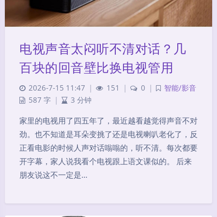
电视声音太闷听不清对话？几
百块的回音壁比换电视管用
2026-7-15 11:47
|
151
|
0
|
智能/影音
587 字
|
3 分钟
家里的电视用了四五年了，最近越看越觉得声音不对
劲。也不知道是耳朵变挑了还是电视喇叭老化了，反
正看电影的时候人声对话嗡嗡的，听不清。每次都要
开字幕，家人说我看个电视跟上语文课似的。 后来
朋友说这不一定是…