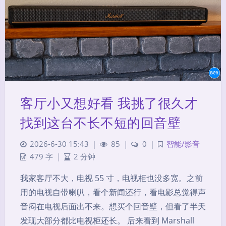
客厅小又想好看 我挑了很久才
找到这台不长不短的回音壁
2026-6-30 15:43
|
85
|
0
|
智能/影音
479 字
|
2 分钟
我家客厅不大，电视 55 寸，电视柜也没多宽。之前
用的电视自带喇叭，看个新闻还行，看电影总觉得声
音闷在电视后面出不来。想买个回音壁，但看了半天
发现大部分都比电视柜还长。 后来看到 Marshall