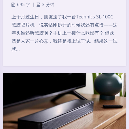
695 字
|
3 分钟
上个月过生日，朋友送了我一台Technics SL-100C
黑胶唱片机。说实话刚拆开的时候我还有点懵——这
年头谁还听黑胶啊？手机上一搜什么歌没有？ 但既
然是人家一片心意，我还是接上试了试。结果这一试
就…