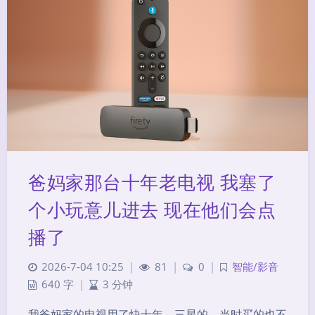
爸妈家那台十年老电视 我塞了
个小玩意儿进去 现在他们会点
播了
2026-7-04 10:25
|
81
|
0
|
智能/影音
640 字
|
3 分钟
我爸妈家的电视用了快十年，三星的，当时买的也不