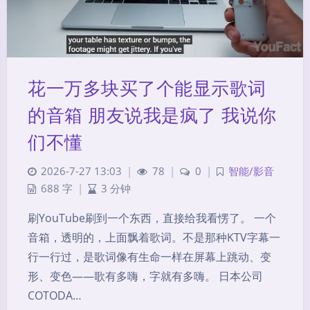
花一万多块买了个能显示歌词
的音箱 朋友说我是疯了 我说你
们不懂
2026-7-27 13:03
|
78
|
0
|
智能/影音
688 字
|
3 分钟
刷YouTube刷到一个东西，直接给我看愣了。 一个
音箱，透明的，上面飘着歌词。不是那种KTV字幕一
行一行过，是歌词像有生命一样在屏幕上跳动、变
形、变色——歌有多嗨，字就有多嗨。 日本公司
COTODA…