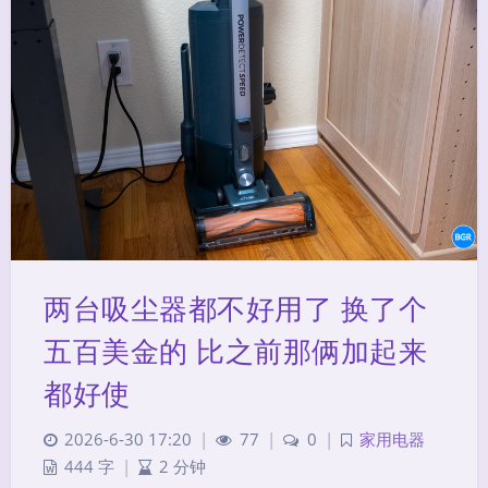
两台吸尘器都不好用了 换了个
五百美金的 比之前那俩加起来
都好使
2026-6-30 17:20
|
77
|
0
|
家用电器
444 字
|
2 分钟