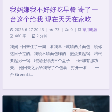
我妈嫌我不好好吃早餐 寄了一
台这个给我 现在天天在家吃
2026-6-27 20:43
|
73
|
0
|
家用电器
460 字
|
2 分钟
我妈上回来住了一周，看我早上就啃两片面包，说你
这日子过的。我说不啃面包咋的，煎蛋要起锅、培根
要起另一锅、吃完还得洗三个盘子，上班哪有那功
夫。 她回去之后给我寄了个包裹，打开一看——一
台 GreenLi…