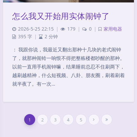
怎么我又开始用实体闹钟了
2026-5-25 22:15
|
179
|
0
|
家用电器
395 字
|
2 分钟
： 我跟你说，我最近又翻出那种十几块的老式闹钟
了，就那种闹铃一响恨不得把整栋楼都吵醒的那种。
以前一直用手机闹钟嘛，结果睡前总忍不住刷两下，
越刷越精神，什么短视频、八卦、朋友圈，刷着刷着
就半夜了。有一次…
夜间模式
Sans Serif
Serif
浅阴影
深阴影
1
2
3
4
5
关闭
日落
暗化
灰度