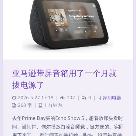
亚马逊带屏音箱用了一个月就
拔电源了
2026-5-27 17:18
|
107
|
0
|
家用电器
263 字
|
1 分钟内
去年Prime Day买的Echo Show 5，想着放床头看时
间、设闹钟、偶尔播放白噪音睡觉，挺方便的。实际
用下来吧……看时间不如手机瞟一眼快，设闹钟直接