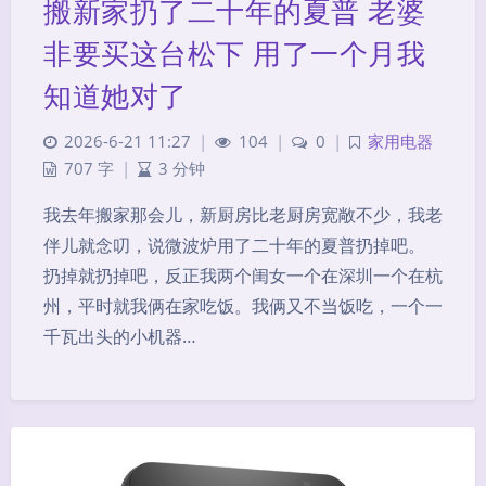
搬新家扔了二十年的夏普 老婆
非要买这台松下 用了一个月我
知道她对了
2026-6-21 11:27
|
104
|
0
|
家用电器
707 字
|
3 分钟
我去年搬家那会儿，新厨房比老厨房宽敞不少，我老
伴儿就念叨，说微波炉用了二十年的夏普扔掉吧。
扔掉就扔掉吧，反正我两个闺女一个在深圳一个在杭
州，平时就我俩在家吃饭。我俩又不当饭吃，一个一
千瓦出头的小机器…