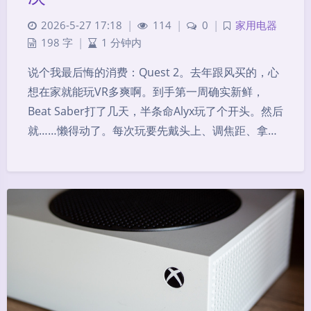
2026-5-27 17:18
|
114
|
0
|
家用电器
198 字
|
1 分钟内
说个我最后悔的消费：Quest 2。去年跟风买的，心
想在家就能玩VR多爽啊。到手第一周确实新鲜，
Beat Saber打了几天，半条命Alyx玩了个开头。然后
就……懒得动了。每次玩要先戴头上、调焦距、拿…