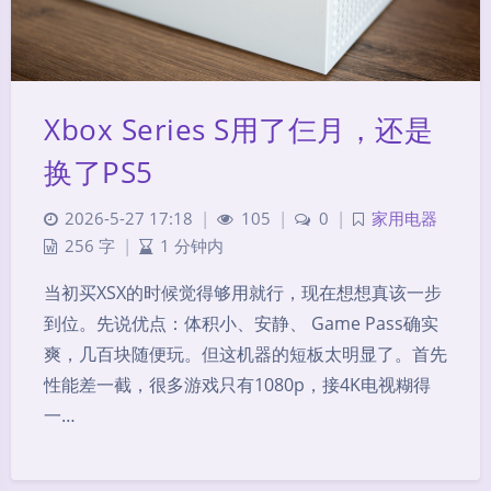
Xbox Series S用了仨月，还是
换了PS5
2026-5-27 17:18
|
105
|
0
|
家用电器
256 字
|
1 分钟内
当初买XSX的时候觉得够用就行，现在想想真该一步
到位。先说优点：体积小、安静、 Game Pass确实
爽，几百块随便玩。但这机器的短板太明显了。首先
性能差一截，很多游戏只有1080p，接4K电视糊得
一…