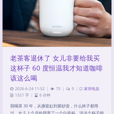
老茶客退休了 女儿非要给我买
这杯子 60 度恒温我才知道咖啡
该这么喝
2026-6-24 11:52
|
75
|
0
|
家用电器
1321 字
|
6 分钟
我喝茶 30 年，从搪瓷缸到紫砂壶，什么杯子都用
过。女儿上个月给我寄了一个白瓷杯，说这个杯子能