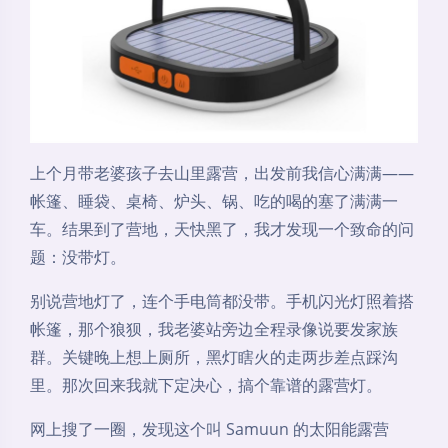
上个月带老婆孩子去山里露营，出发前我信心满满——
帐篷、睡袋、桌椅、炉头、锅、吃的喝的塞了满满一
车。结果到了营地，天快黑了，我才发现一个致命的问
题：没带灯。
别说营地灯了，连个手电筒都没带。手机闪光灯照着搭
帐篷，那个狼狈，我老婆站旁边全程录像说要发家族
群。关键晚上想上厕所，黑灯瞎火的走两步差点踩沟
里。那次回来我就下定决心，搞个靠谱的露营灯。
网上搜了一圈，发现这个叫 Samuun 的太阳能露营