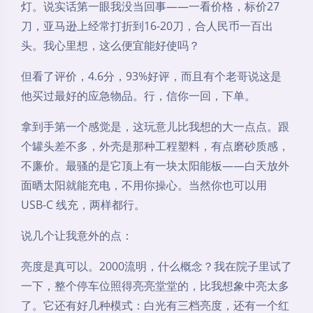
灯。说实话第一眼我没当回事——一看价格，标价27
刀，亚马逊上经常打折到16-20刀，合人民币一百出
头。我心里想，这么便宜能好使吗？
但看了评价，4.6分，93%好评，而且有个老哥说这是
他买过最好的应急物品。行，信你一回，下单。
拿到手第一个感觉是，这玩意儿比我想的大一点点。跟
个罐头差不多，外壳是那种工程塑料，有点磨砂质感，
不廉价。最骚的是它顶上有一块太阳能板——白天放外
面晒太阳就能充电，不用你操心。当然你也可以用
USB-C 线充，两样都行。
说几个让我意外的点：
亮度是真可以。2000流明，什么概念？我在院子里试了
一下，整个停车位照得亮亮堂堂的，比我想象中亮太多
了。它还有好几种模式：白光有三档亮度，还有一个红