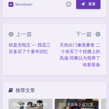
发送
Markdown
|´・ω・)ノ
ヾ(≧∇≦*)ゝ
(☆ω☆)
（╯‵□′）╯︵┴─┴
￣﹃￣
(/ω＼)
上一篇
下一篇
∠( ᐛ 」∠)＿
(๑•̀ㅁ•́ฅ)
→_→
软盘充电宝 — 我花三
天热出门像蒸桑拿 二
୧(๑•̀⌄•́๑)૭
٩(ˊᗜˋ*)و
(ノ°ο°)ノ
百多买了个童年回忆
十块买了个挂腰上的
(´இ皿இ｀)
⌇●﹏●⌇
(ฅ´ω`ฅ)
风扇 同事以为我带了
(╯°A°)╯︵○○○
φ(￣∇￣o)
啥新装备
ヾ(´･ ･｀｡)ノ"
( ง ᵒ̌皿ᵒ̌)ง⁼³₌₃
(ó﹏ò｡)
Σ(っ °Д °;)っ
( ,,´･ω･)ﾉ"(´っω･｀｡)
╮(╯▽╰)╭
o(*////▽////*)q
＞﹏＜
推荐文章
夜间模式
( ๑´•ω•) "(ㆆᴗㆆ)
退休后爱上观鸟才发
进山没信号？这玩意
玩
Sans Serif
Serif