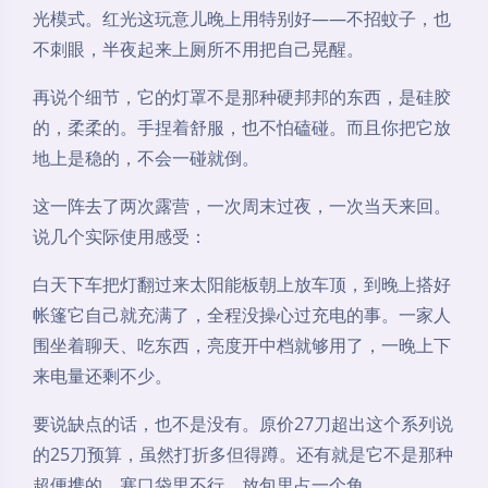
光模式。红光这玩意儿晚上用特别好——不招蚊子，也
不刺眼，半夜起来上厕所不用把自己晃醒。
再说个细节，它的灯罩不是那种硬邦邦的东西，是硅胶
的，柔柔的。手捏着舒服，也不怕磕碰。而且你把它放
地上是稳的，不会一碰就倒。
这一阵去了两次露营，一次周末过夜，一次当天来回。
说几个实际使用感受：
白天下车把灯翻过来太阳能板朝上放车顶，到晚上搭好
帐篷它自己就充满了，全程没操心过充电的事。一家人
围坐着聊天、吃东西，亮度开中档就够用了，一晚上下
来电量还剩不少。
要说缺点的话，也不是没有。原价27刀超出这个系列说
的25刀预算，虽然打折多但得蹲。还有就是它不是那种
超便携的，塞口袋里不行，放包里占一个角。