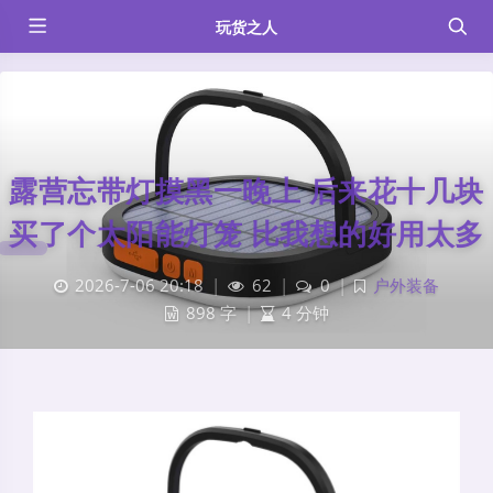
玩货之人
露营忘带灯摸黑一晚上 后来花十几块
买了个太阳能灯笼 比我想的好用太多
2026-7-06 20:18
|
62
|
0
|
户外装备
898 字
|
4 分钟