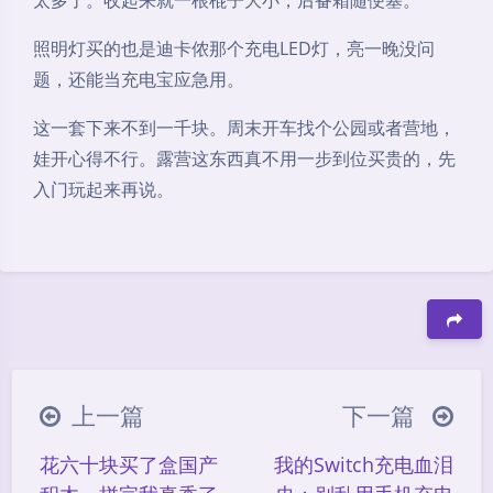
太多了。收起来就一根棍子大小，后备箱随便塞。
照明灯买的也是迪卡侬那个充电LED灯，亮一晚没问
题，还能当充电宝应急用。
这一套下来不到一千块。周末开车找个公园或者营地，
娃开心得不行。露营这东西真不用一步到位买贵的，先
入门玩起来再说。
豆
上一篇
下一篇
花六十块买了盒国产
我的Switch充电血泪
夜间模式