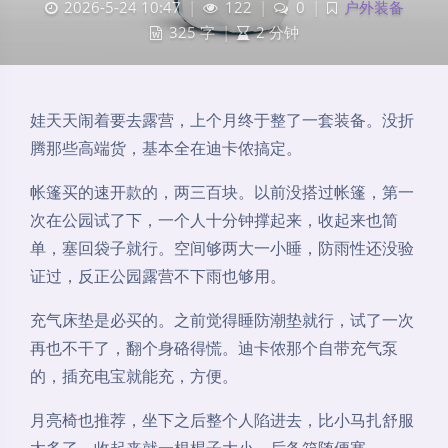
2026-5-24 10:47
|
122
|
0
|
户外装备
325 字
|
2 分钟
娃天天闹着要去露营，上个月终于整了一套装备。没折
腾那些高端货，基本全在迪卡侬搞定。
帐篷买的速开款的，两三百块。以前没搭过帐篷，第一
次在公园试了下，一个人十分钟撑起来，收起来也简
单，塞回袋子就行。空间够两大一小睡，防雨性还没验
证过，反正公园露营不下雨也够用。
充气床垫是必买的。之前觉得睡防潮垫就行，试了一次
再也不干了，翻个身硌得慌。迪卡侬那个自带充气泵
的，插充电宝就能充，方便。
月亮椅也推荐，坐下之后整个人陷进去，比小马扎舒服