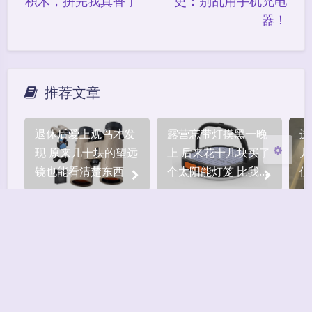
积木，拼完我真香了
史：别乱用手机充电
器！
Sans Serif
Serif
浅阴影
深阴影
推荐文章
关闭
日落
暗化
灰度
退休后爱上观鸟才发
露营忘带灯摸黑一晚
进
现 原来几十块的望远
上 后来花十几块买了
儿
镜也能看清楚东西
个太阳能灯笼 比我想
但
的好用太多
2026 玩货之人 whzr.cn
Theme
Argon