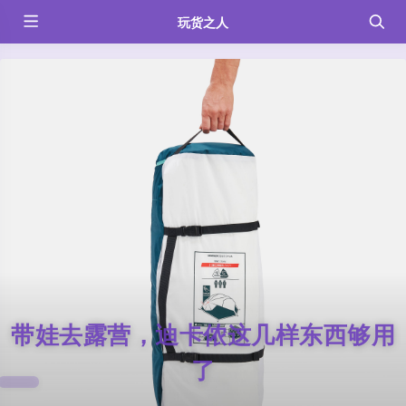
玩货之人
带娃去露营，迪卡侬这几样东西够用
了