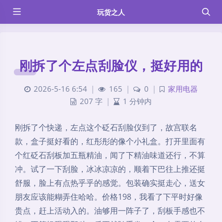
玩货之人
刚拆了个左点刮脸仪，挺好用的
2026-5-16 6:54
|
165
|
0
|
家用电器
207 字
|
1 分钟内
刚拆了个快递，左点这个砭石刮脸仪到了，故宫联名
款，盒子挺好看的，红彤彤的像个小礼盒。打开里面有
个红砭石刮板加五瓶精油，闻了下精油味道还行，不算
冲。试了一下刮脸，冰冰凉凉的，顺着下巴往上推还挺
舒服，脸上有点热乎乎的感觉。包装确实挺走心，送女
朋友应该能糊弄住哈哈。价格198，我看了下平时好像
贵点，赶上活动入的。油够用一阵子了，刮板手感也不