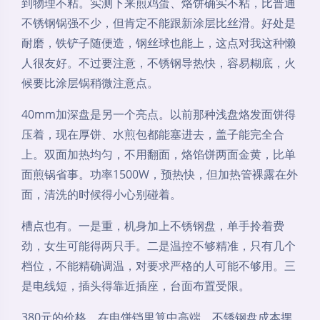
到物理不粘。实测下来煎鸡蛋、烙饼确实不粘，比普通
不锈钢锅强不少，但肯定不能跟新涂层比丝滑。好处是
耐磨，铁铲子随便造，钢丝球也能上，这点对我这种懒
人很友好。不过要注意，不锈钢导热快，容易糊底，火
候要比涂层锅稍微注意点。
40mm加深盘是另一个亮点。以前那种浅盘烙发面饼得
压着，现在厚饼、水煎包都能塞进去，盖子能完全合
上。双面加热均匀，不用翻面，烙馅饼两面金黄，比单
面煎锅省事。功率1500W，预热快，但加热管裸露在外
面，清洗的时候得小心别碰着。
槽点也有。一是重，机身加上不锈钢盘，单手拎着费
劲，女生可能得两只手。二是温控不够精准，只有几个
档位，不能精确调温，对要求严格的人可能不够用。三
是电线短，插头得靠近插座，台面布置受限。
380元的价格，在电饼铛里算中高端。不锈钢盘成本摆