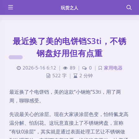
玩货之人
最近换了美的电饼铛S3ti，不锈
钢盘好用但有点重
2026-5-16 6:12
|
89
|
0
|
家用电器
522 字
|
2 分钟
最近换了个电饼铛，美的这款“小钢炮”S3ti，用了两
周，聊聊感受。
先说最关心的涂层。现在大家谈涂层色变，怕特氟龙高
温分解、怕刮花。这玩意直接上了不锈钢烤盘，宣称
“有钛0涂层”，其实就是通过表面处理工艺让不锈钢做