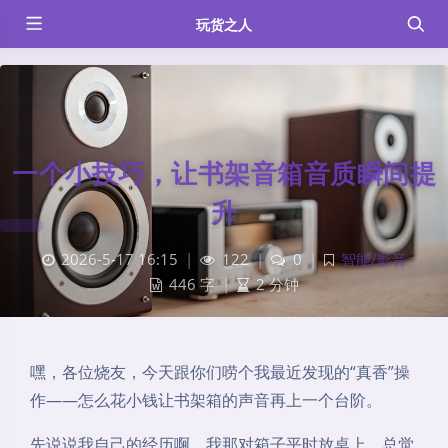
玩货之人
一个小技巧，让书架音箱音质瞬间提
升
2026-5-17 16:15
|
122
|
0
|
智能/影音
446 字
|
2 分钟
嘿，各位烧友，今天跟你们唠个我最近发现的“真香”操
作——怎么花小钱让书架箱的声音再上一个台阶。
先说说我自己的经历啊。我那对箱子平时放桌上，总觉