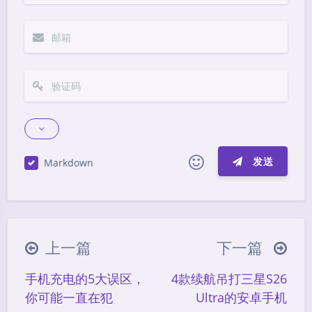
发送
Markdown
|´・ω・)ノ
ヾ(≧∇≦*)ゝ
(☆ω☆)
（╯‵□′）╯︵┴─┴
￣﹃￣
(/ω＼)
上一篇
下一篇
∠( ᐛ 」∠)＿
(๑•̀ㅁ•́ฅ)
→_→
手机充电的5大误区，
4款续航吊打三星S26
୧(๑•̀⌄•́๑)૭
٩(ˊᗜˋ*)و
(ノ°ο°)ノ
你可能一直在犯
Ultra的安卓手机
(´இ皿இ｀)
⌇●﹏●⌇
(ฅ´ω`ฅ)