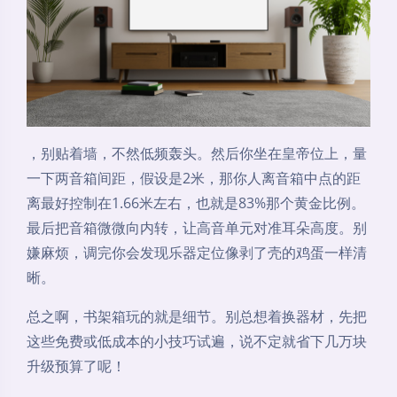
，别贴着墙，不然低频轰头。然后你坐在皇帝位上，量
一下两音箱间距，假设是2米，那你人离音箱中点的距
离最好控制在1.66米左右，也就是83%那个黄金比例。
最后把音箱微微向内转，让高音单元对准耳朵高度。别
嫌麻烦，调完你会发现乐器定位像剥了壳的鸡蛋一样清
晰。
总之啊，书架箱玩的就是细节。别总想着换器材，先把
这些免费或低成本的小技巧试遍，说不定就省下几万块
升级预算了呢！