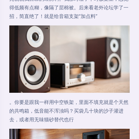
得低频有点糊，像隔了层棉被。后来看老外论坛学了一
招，简直绝了！就是给音箱支架“加点料”
。你要是跟我一样用中空铁架，里面不填充就是个天然
的共鸣箱，低音能不浑浊吗？买袋几十块的沙子灌进
去，或者用无味猫砂替代也行