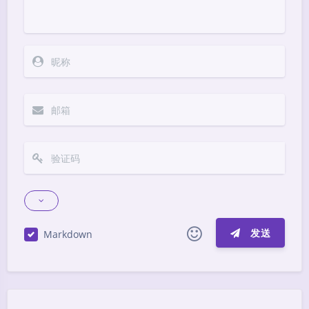
发送
Markdown
|´・ω・)ノ
ヾ(≧∇≦*)ゝ
(☆ω☆)
（╯‵□′）╯︵┴─┴
￣﹃￣
(/ω＼)