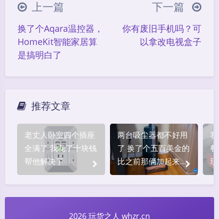
上一篇
下一篇
∠( ᐛ 」∠)＿
(๑•̀ㅁ•́ฅ)
→_→
换了个Aqara温控器，
你有废旧手机吗？可
୧(๑•̀⌄•́๑)૭
٩(ˊᗜˋ*)و
(ノ°ο°)ノ
HomeKit智能家居算
以拿改电视盒子
(´இ皿இ｀)
⌇●﹏●⌇
(ฅ´ω`ฅ)
是搞明白了
(╯°A°)╯︵○○○
φ(￣∇￣o)
ヾ(´･ ･｀｡)ノ"
( ง ᵒ̌皿ᵒ̌)ง⁼³₌₃
(ó﹏ò｡)
Σ(っ °Д °;)っ
( ,,´･ω･)ﾉ"(´っω･｀｡)
推荐文章
╮(╯▽╰)╭
o(*////▽////*)q
＞﹏＜
夜间模式
( ๑´•ω•) "(ㆆᴗㆆ)
老丈人卧室四个插座
两台吸尘器都不好用
我
Sans Serif
Serif
全满了 我花了十块钱
了 换了个五百美金的
餐
帮他解决了
比之前那俩加起来都
现
浅阴影
深阴影
好使
关闭
日落
暗化
灰度
2026 玩货之人 whzr.cn