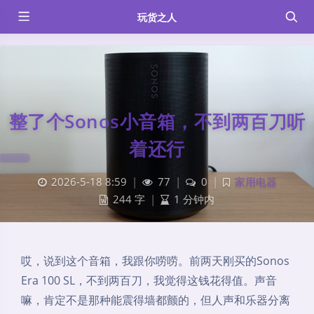
玩货之人
整了个Sonos小音箱，不到两百刀听
着还行
2026-5-18 8:59
|
77
|
0
|
家用电器
244 字
|
1 分钟内
哎，说到这个音箱，我跟你唠唠。前两天刚买的Sonos
Era 100 SL，不到两百刀，我觉得这钱花得值。声音
嘛，肯定不是那种能震得墙都颤的，但人声和乐器分离